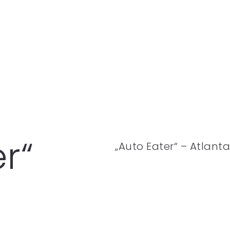
r“
„Auto Eater“ – Atlanta